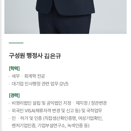
구성원 행정사
김은규
[학력]
세무ㆍ회계학 전공
대기업 인사행정 관련 업무 (2년)
[경력]
비영리법인 설립 및 공익법인 지정ㆍ재지정 / 정관변경
외국인 VISA(체류자격 변경 및 신고 등) 및 국적업무
인ㆍ허가 및 인증 (직접생산확인증명, 여성기업확인,
벤처기업인증, 기업부설연구소, 녹색인증 등)