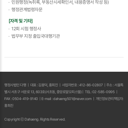
민원행정(녹취록, 부동산시세확인서, 내용증명서 작성 등)
행정관계법령자문
[자격 및 기타]
12회 시험 행정사
법무부 지정 출입국대행기관
행정사법인 다행
|
대표 : 김용덕, 홍희진
|
사업자번호 : 412-86-02807
|
주소 : 서울특
별시 서초구 서운로 13, 603호(서초동, 중앙로얄오피스텔)
|
TEL: 02-585-0995
|
FAX : 0504-419-9140
|
E-mail : dahaeng501@naver.com
|
개인정보관리책임자:
홍희진
Copyright ⓒ Dahaeng. Rights Reserved.