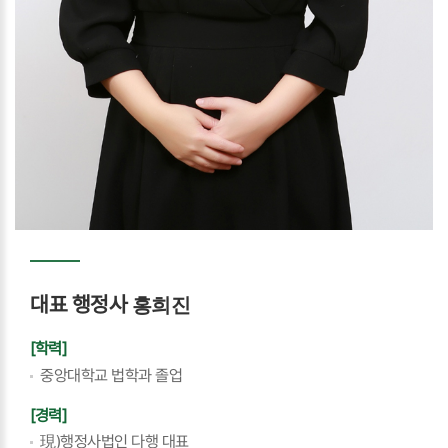
대표 행정사
홍희진
[학력]
중앙대학교 법학과 졸업
[경력]
現)행정사법인 다행 대표