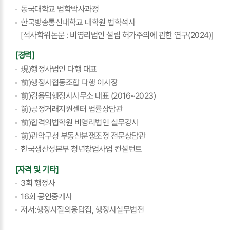
동국대학교 법학박사과정
한국방송통신대학교 대학원 법학석사
[석사학위논문 : 비영리법인 설립 허가주의에 관한 연구(2024)]
[경력]
現)행정사법인 다행 대표
前)행정사협동조합 다행 이사장
前)김용덕행정사사무소 대표 (2016~2023)
前)공정거래지원센터 법률상담관
前)합격의법학원 비영리법인 실무강사
前)관악구청 부동산분쟁조정 전문상담관
한국생산성본부 청년창업사업 컨설턴트
[자격 및 기타]
3회 행정사
16회 공인중개사
저서:행정사질의응답집, 행정사실무법전